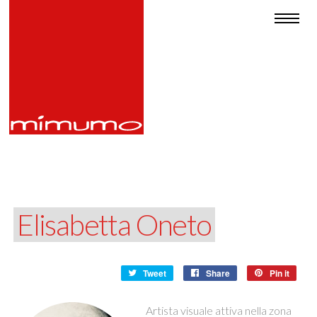
Elisabetta Oneto
Tweet
Share
Pin it
Artista visuale attiva nella zona