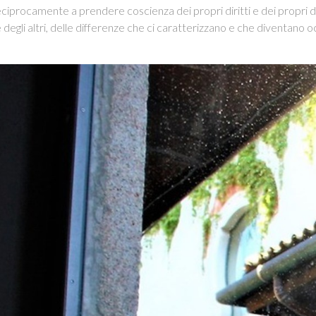
eciprocamente a prendere coscienza dei propri diritti e dei propri do
e degli altri, delle differenze che ci caratterizzano e che diventano