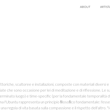
ABOUT
ARTIST
ttoriche, scultoree e installazioni, composte con materiali diversi e in 
iate che sono occasione per lei di meditazione e di riflessione. Le
terminato luogo) e time-specific (per la fondamentale temporalità del
ana l'Ubuntu rappresenta un principio ﬁlosoﬁco fondamentale: l'esse
na regola di vita basata sulla compassione e il rispetto dell'altro. "I