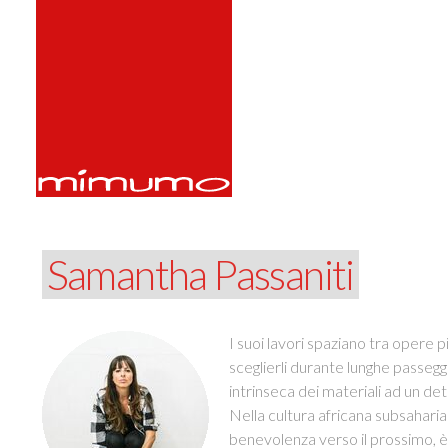
Samantha Passaniti
I suoi lavori spaziano tra opere pi
sceglierli durante lunghe passegg
intrinseca dei materiali ad un de
Nella cultura africana subsahari
benevolenza verso il prossimo, è u