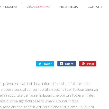
A IN MOSTRA
GIÀ AL MIMUMO
PRESS-MEDIA
CONTATTI
Tweet
Share
Pin it
prevalenza attinti dalla natura. L’artista, infatti, è solita
 sue opere sono al contempo site-specific (per l’appartenenza
la raccolta e dell’assemblaggio che porta all’opera finale).
nza di cosa signiﬁchi essere umani. Ubuntu indica
o sono ciò che sono in virtù di ciò che tutti siamo" L'Ubuntu