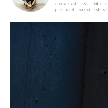
esorta a sostenersi ed aiutarsi r
pace, accettazione di noi stessi 