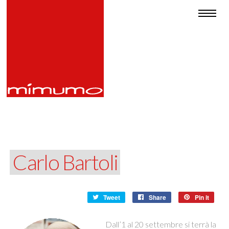
Carlo Bartoli
Tweet
Share
Pin it
Dall’1 al 20 settembre si terrà la