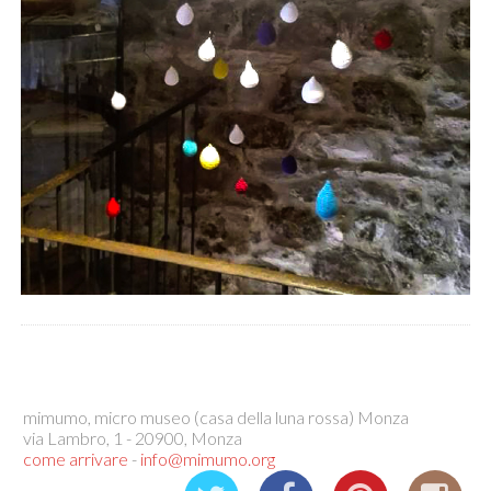
mimumo, micro museo (casa della luna rossa) Monza
via Lambro, 1 - 20900, Monza
come arrivare
-
info@mimumo.org