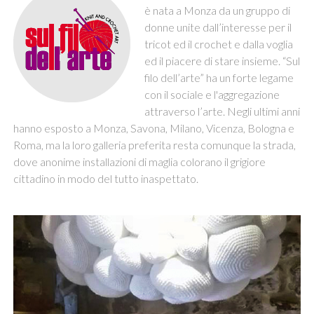
è nata a Monza da un gruppo di
donne unite dall’interesse per il
tricot ed il crochet e dalla voglia
ed il piacere di stare insieme. “Sul
filo dell’arte” ha un forte legame
con il sociale e l'aggregazione
attraverso l’arte. Negli ultimi anni
hanno esposto a Monza, Savona, Milano, Vicenza, Bologna e
Roma, ma la loro galleria preferita resta comunque la strada,
dove anonime installazioni di maglia colorano il grigiore
cittadino in modo del tutto inaspettato.