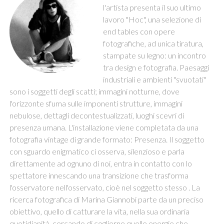
l'artista presenta il suo ultimo
lavoro "Hoc", una selezione di
end tables con opere
fotografiche, ad unica tiratura,
stampate su legno: un incontro
tra design e fotografia. Paesaggi
industriali e ambienti "svuotati"
sono i soggetti degli scatti; immagini notturne, dove
l'orizzonte sfuma sulle imponenti strutture, immagini
nebulose, dettagli decontestualizzati, luoghi scevri di
presenza umana. L'installazione viene completata da una
fotografia vintage di grande formato: Presenza. Il soggetto
con sguardo enigmatico ci osserva, silenzioso e parla
direttamente ad ognuno di noi, entra in contatto con lo
spettatore innescando una transizione che trasforma
l'osservatore nell'osservato, cioè nel soggetto stesso . La
ricerca fotografica di Marina Giannobi parte da un preciso
obiettivo, quello di catturare la vita, nella sua ordinaria
quotidianità, cercando di coglierne quelle energie che