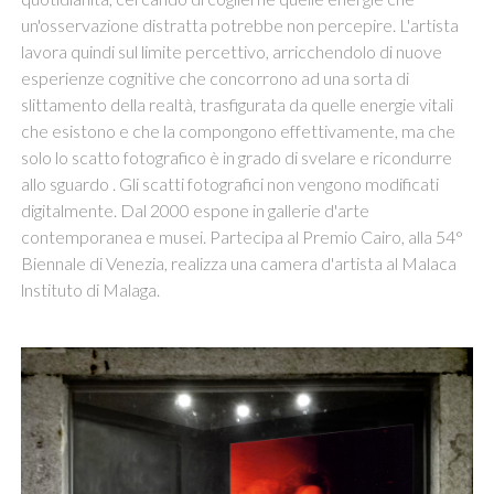
un'osservazione distratta potrebbe non percepire. L'artista
lavora quindi sul limite percettivo, arricchendolo di nuove
esperienze cognitive che concorrono ad una sorta di
slittamento della realtà, trasfigurata da quelle energie vitali
che esistono e che la compongono effettivamente, ma che
solo lo scatto fotografico è in grado di svelare e ricondurre
allo sguardo . Gli scatti fotografici non vengono modificati
digitalmente. Dal 2000 espone in gallerie d'arte
contemporanea e musei. Partecipa al Premio Cairo, alla 54°
Biennale di Venezia, realizza una camera d'artista al Malaca
lnstituto di Malaga.