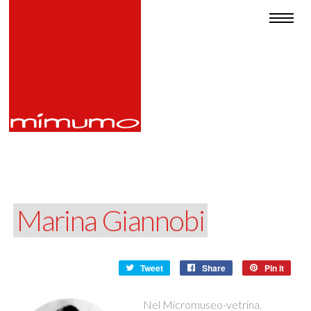
Marina Giannobi
Tweet
Share
Pin it
Nel Micromuseo-vetrina,