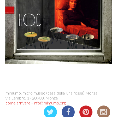
mimumo, micro museo (casa della luna rossa) Monza
via Lambro, 1 - 20900, Monza
come arrivare
-
info@mimumo.org